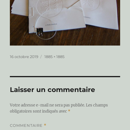
Publié
Taille
16 octobre 2019
1885 × 1885
le
réelle
Laisser un commentaire
Votre adresse e-mail ne sera pas publiée.
Les champs
obligatoires sont indiqués avec
*
COMMENTAIRE
*